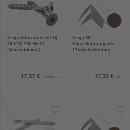
GroJa Schrauben für GJ
GroJa 90°
200/ GJ 250 Weiß
Eckverbindung mit
(Schraubkanal)
17mm Aufnahme
Dekor Nr. 2052089
Eiche dunkel
17,57 €
17,32 €
/ Paket(e)
/ lfm