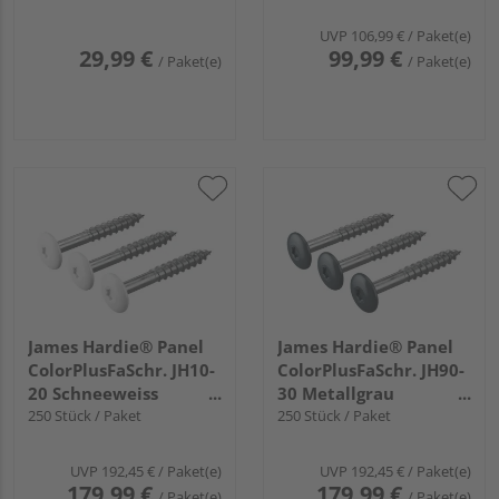
UVP
106,99 €
/ Paket(e)
29,99 €
99,99 €
/ Paket(e)
/ Paket(e)
James Hardie® Panel
James Hardie® Panel
ColorPlusFaSchr. JH10-
ColorPlusFaSchr. JH90-
20 Schneeweiss
30 Metallgrau
38x4,8mm
250 Stück / Paket
38x4,8mm
250 Stück / Paket
UVP
192,45 €
/ Paket(e)
UVP
192,45 €
/ Paket(e)
179,99 €
179,99 €
/ Paket(e)
/ Paket(e)