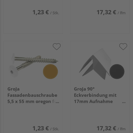
1,23 €
17,32 €
/ Stk.
/ lfm
GroJa
GroJa 90°
Fassadenbauschraube
Eckverbindung mit
5,5 x 55 mm oregon für
17mm Aufnahme
Torx-Bit T 20 V4A, 100
Anthrazitgrau Renolit
Stück/Pack
Nr. 701605
1,23 €
17,32 €
/ Stk.
/ lfm