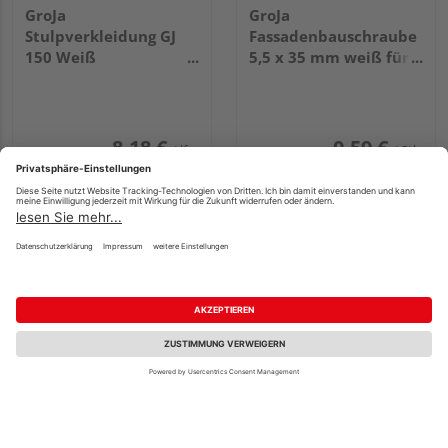
GroJa
GroJa
Stulpverkleidung GJ
Fassadenbauschraube
150 Weiß
5,5 x 35 mm weiß für
5000x150x17mm
Torx-Bit T 20 V4A, 100
Stück/Pack
8,18 €
0,59 €
/ lfm
/ Stk.
GroJa 90°
GroJa
Eckverbindung mit
Fassadenbauschraube