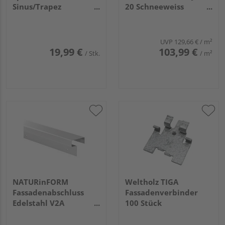
Sinus/Trapez
20 Schneeweiss
48x50mmm, weiß, A2,
3050x1220x8mm
20 Stk.
UVP
129,66 €
/ m²
19,99 €
103,99 €
/ Stk.
/ m²
NATURinFORM
Weltholz TIGA
Fassadenabschluss
Fassadenverbinder
Edelstahl V2A
100 Stück
50x20mm breit, Länge
248cm