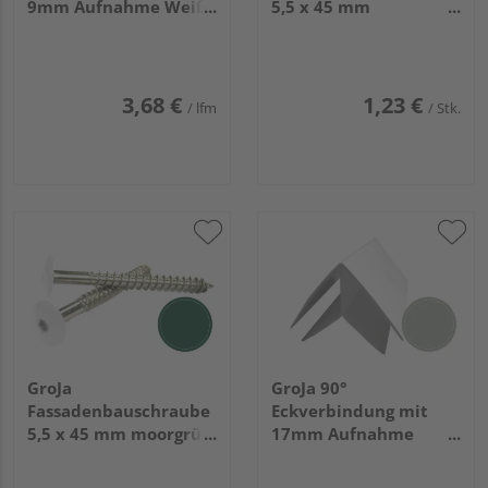
9mm Aufnahme Weiß
5,5 x 45 mm
6000mm
graubraun
(mooreiche) RAL 8019
für Torx-Bit T 20 V4A,
100 Stück/Pack
3,68 €
1,23 €
/ lfm
/ Stk.
GroJa
GroJa 90°
Fassadenbauschraube
Eckverbindung mit
5,5 x 45 mm moorgrün
17mm Aufnahme
RAL 6005 für Torx-Bit T
Silbergrau Nr. 715505
20 V4A, 100 Stück/Pack