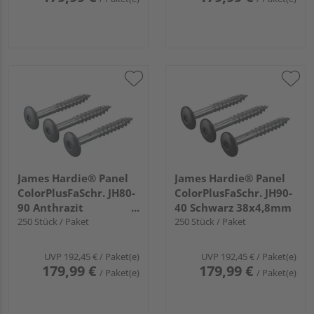
James Hardie® Panel
James Hardie® Panel
ColorPlusFaSchr. JH80-
ColorPlusFaSchr. JH90-
90 Anthrazit
40 Schwarz 38x4,8mm
38x4,8mm
250 Stück / Paket
250 Stück / Paket
UVP
192,45 €
/ Paket(e)
UVP
192,45 €
/ Paket(e)
179,99 €
179,99 €
/ Paket(e)
/ Paket(e)