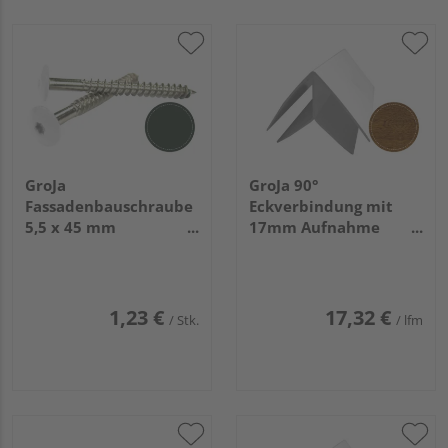
GroJa
GroJa 90°
Fassadenbauschraube
Eckverbindung mit
5,5 x 45 mm
17mm Aufnahme
Tannengrün RAL 6009
Golden Oak
für Torx-Bit T 20 V4A,
100 Stück/Pack
1,23 €
17,32 €
/ Stk.
/ lfm