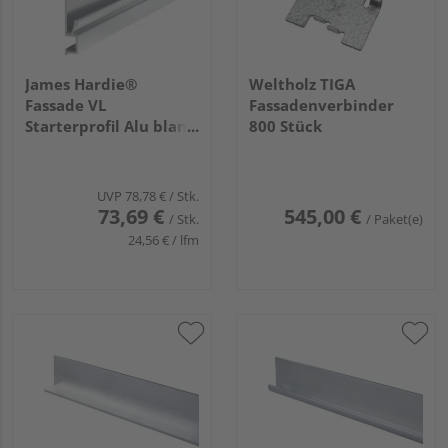
James Hardie®
Weltholz TIGA
Fassade VL
Fassadenverbinder
Starterprofil Alu blank
800 Stück
3000mm
UVP
78,78 €
/ Stk.
73,69 €
545,00 €
/ Stk.
/ Paket(e)
24,56 € / lfm