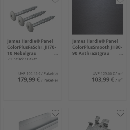
James Hardie® Panel
James Hardie® Panel
ColorPlusFaSchr. JH70-
ColorPlusSmooth JH80-
10 Nebelgrau
90 Anthrazitgrau
38x4,8mm
250 Stück / Paket
3050x1220x8mm
UVP
192,45 €
/ Paket(e)
UVP
129,66 €
/ m²
179,99 €
103,99 €
/ Paket(e)
/ m²