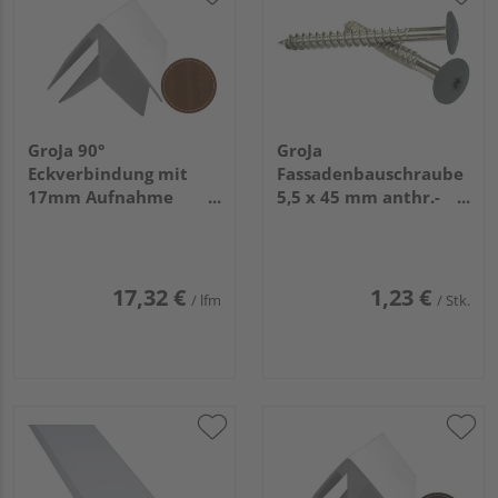
GroJa 90°
GroJa
Eckverbindung mit
Fassadenbauschraube
17mm Aufnahme
5,5 x 45 mm anthr.-
Dekor Nussbaum
grau für Torx-Bit T 20
V4A, 100 Stück/Pack
17,32 €
1,23 €
/ lfm
/ Stk.