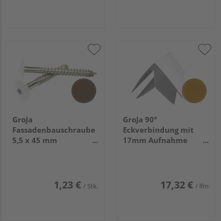
GroJa
GroJa 90°
Fassadenbauschraube
Eckverbindung mit
5,5 x 45 mm
17mm Aufnahme
sepiabraun RAL 8014
oregon 3
für Torx-Bit T 20 V4A,
100 Stück/Pack
1,23 €
17,32 €
/ Stk.
/ lfm