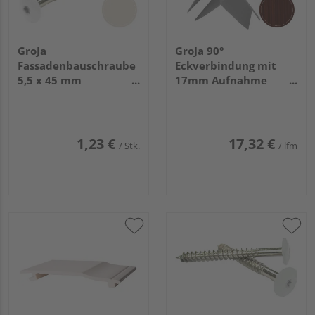
GroJa
GroJa 90°
Fassadenbauschraube
Eckverbindung mit
5,5 x 45 mm
17mm Aufnahme
cremeweiß für Torx-
Dekor Nr. 2097013
Bit T 20 V4A, 100
Mahagoni
Stück/Pack
1,23 €
17,32 €
/ Stk.
/ lfm