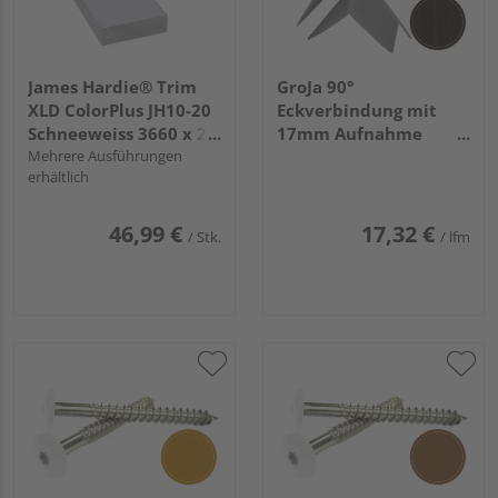
James Hardie® Trim
GroJa 90°
XLD ColorPlus JH10-20
Eckverbindung mit
Schneeweiss 3660 x 25
17mm Aufnahme
mm
Mehrere Ausführungen
Dekor Nr. 3167004
erhältlich
Mooreiche
46,99 €
17,32 €
/ Stk.
/ lfm