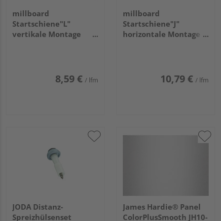
millboard
millboard
Startschiene"L"
Startschiene"J"
vertikale Montage
horizontale Montage
2500x25x13mm
2500x25x10mm
8,59 €
10,79 €
/ lfm
/ lfm
JODA Distanz-
James Hardie® Panel
Spreizhülsenset
ColorPlusSmooth JH10-