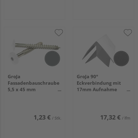
GroJa
GroJa 90°
Fassadenbauschraube
Eckverbindung mit
5,5 x 45 mm
17mm Aufnahme
Basaltgrau RAL 7012
Dekor Nr. 7012
für Torx-Bit T 20 V4A,
Basaltgrau
100 Stück/Pack
1,23 €
17,32 €
/ Stk.
/ lfm