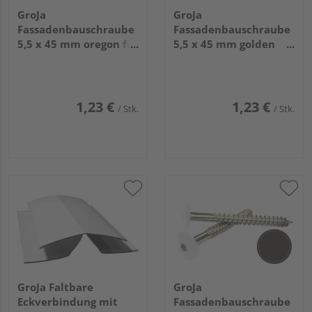
GroJa
GroJa
Fassadenbauschraube
Fassadenbauschraube
5,5 x 45 mm oregon für
5,5 x 45 mm golden
Torx-Bit T 20 V4A, 100
oak RAL 8003 für Torx-
Stück/Pack
Bit T 20 V4A, 100
Stück/Pack
1,23 €
1,23 €
/ Stk.
/ Stk.
GroJa Faltbare
GroJa
Eckverbindung mit
Fassadenbauschraube