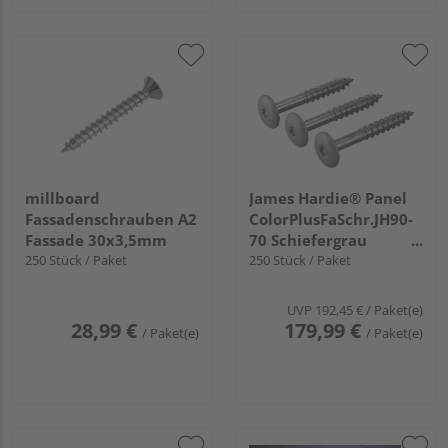
millboard
James Hardie® Panel
Fassadenschrauben A2
ColorPlusFaSchr.JH90-
Fassade 30x3,5mm
70 Schiefergrau
250 Stück / Paket
38x4,8mm
250 Stück / Paket
UVP
192,45 €
/ Paket(e)
28,99 €
179,99 €
/ Paket(e)
/ Paket(e)