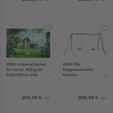
JODA Anbauschaukel
JODA Mia
für Emmi, KDI-grün
Doppelschaukel,
233x190cm, inkl.
Robinie
Schaukelsitze
350x200x234cm, nach
EN 71-3 gefertigt
VE=004
269,99 €
699,99 €
/ Stk.
/ Stk.