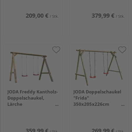
Komplettset
geprüft VE=006
209,00 €
379,99 €
/ Stk.
/ Stk.
JODA Freddy Kantholz-
JODA Doppelschaukel
Doppelschaukel,
"Frida"
Lärche
350x205x226cm
300x190x213cm
Nadelholz KDI, TÜV-
VE=006
geprüft VE=010
359,99 €
269,99 €
/ Stk.
/ Stk.