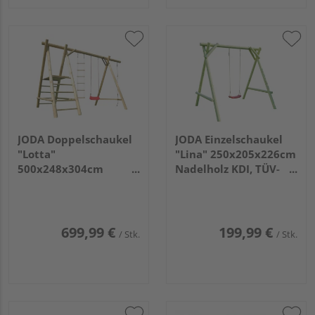
JODA Doppelschaukel
JODA Einzelschaukel
"Lotta"
"Lina" 250x205x226cm
500x248x304cm
Nadelholz KDI, TÜV-
Nadelholz KDI, TÜV-
geprüft VE=010
geprüft VE=004
699,99 €
199,99 €
/ Stk.
/ Stk.