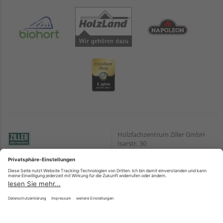
Holzfachzentrum Ziller GmbH
Isarstr. 30
90451 Nürnberg
Öffnungszeiten:
Zahlungsarten