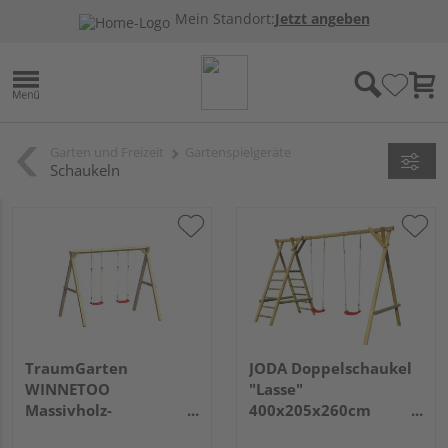
Mein Standort:
Jetzt angeben
Garten und Freizeit
Gartenspielgeräte
Schaukeln
TraumGarten
JODA Doppelschaukel
WINNETOO
"Lasse"
Massivholz-
400x205x260cm
Doppelschaukel
Nadelholz KDI, TÜV-