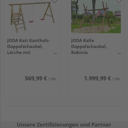
JODA Kati Kantholz-
JODA Kalle
Doppelschaukel,
Doppelschaukel,
Lärche mit
Robinie
Sprossenleiter,
500x270x370cm, nach
430x190x213cm
EN 1176 gefertigt
VE=004
569,99 €
1.999,99 €
/ Stk.
/ Stk.
Unsere Zertifizierungen und Partner