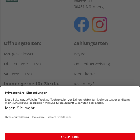
Isarstr. 30
90451 Nürnberg
Öffnungszeiten:
Zahlungsarten
Mo.
geschlossen
PayPal
Di. – Fr.
08:29 – 18:01
Onlineüberweisung
Sa.
08:59 – 16:01
Kreditkarte
Immer gerne für Sie da.
Rechnung*
Tel.:
+49 911 648040
*Bonität vorausgesetzt
E-Mail:
kontakt@holzziller.de
Versand
Versandkosten
Impressum
AGB
Widerruf
Datenschutz