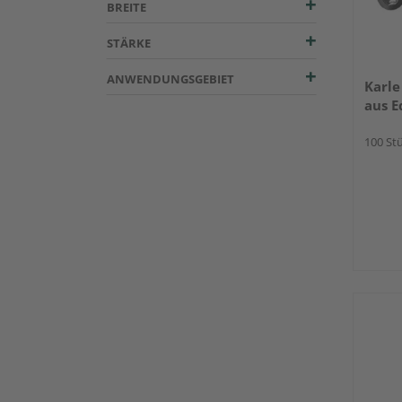
BREITE
STÄRKE
ANWENDUNGSGEBIET
Karle
aus E
100 Stü