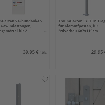
mGarten Verbundanker-
TraumGarten SYSTEM Träg
8 Gewindestangen,
für Klemmfposten, für
gemörtel für 2
Erdverbau 6x7x110cm
hraubträger
39,95 €
29,95 
/ Stk.