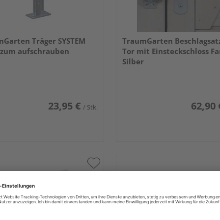
mGarten Träger SYSTEM
TraumGarten Beschlagsatz
 zum aufschrauben
Tor mit Einsteckschloss F
Silber
23,95 €
62,90 
/ Stk.