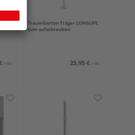
TraumGarten Träger LONGLIFE,
zum aufschrauben
€
23,95 €
/ Stk.
/ Stk.