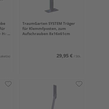
ube
TraumGarten SYSTEM Träger
für
für Klemmfposten, zum
+ Holz
Aufschrauben 8x16x61cm
29,95 €
Paket(e)
/ Stk.