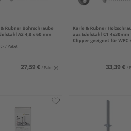
 & Rubner Bohrschraube
Karle & Rubner Holzschra
delstahl A2 4,8 x 60 mm
aus Edelstahl C1 4x30mm 
Clipper geeignet für WPC 
ck / Paket
500 Stück
27,59 €
33,39 €
/ Paket(e)
/ 