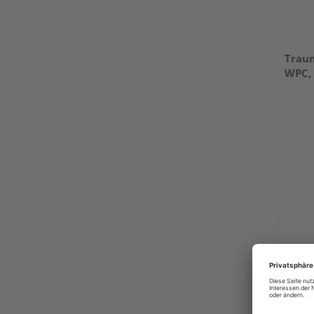
Trau
WPC,