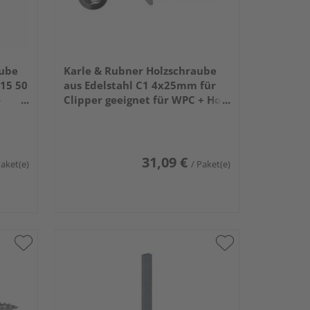
aube
Karle & Rubner Holzschraube
15 50
aus Edelstahl C1 4x25mm für
-
Clipper geeignet für WPC + Holz
500 Stück
31,09 €
Paket(e)
/ Paket(e)