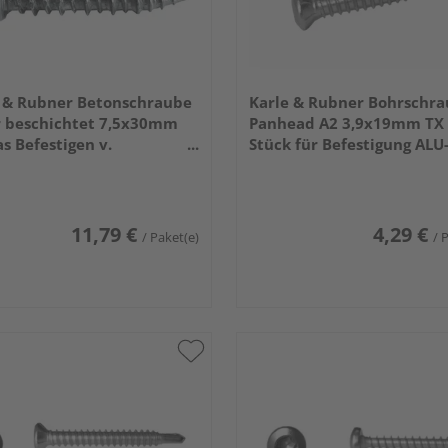
 & Rubner Betonschraube
Karle & Rubner Bohrschr
r beschichtet 7,5x30mm
Panhead A2 3,9x19mm TX 
as Befestigen v.
Stück für Befestigung ALU
ssenlagern a. Steinplatten
Unterkonstruktion an
ück
Terrassenlager
11,79 €
4,29 €
/ Paket(e)
/ 