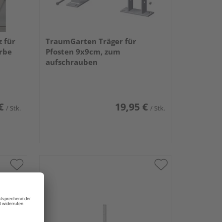
 für
TraumGarten Träger für
arbe
Pfosten 9x9cm, zum
aufschrauben
€
19,95 €
/ Stk.
/ Stk.