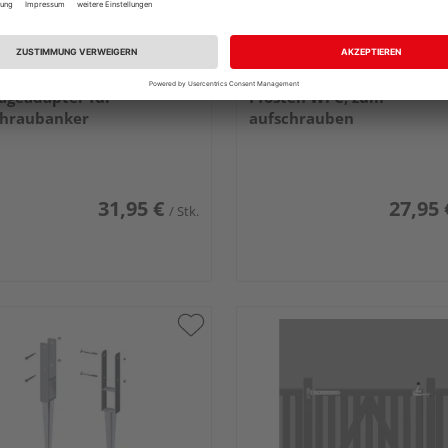
Garten L-Stein
TraumGarten Träger für
ageadapter für
Pfosten WPC, zum
chraubanker
aufschrauben
31,95 €
27,95 
/ Stk.