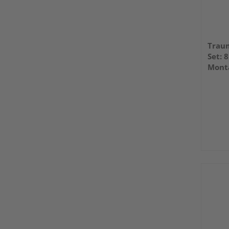
Trau
Set: 
Monta
Aufsc