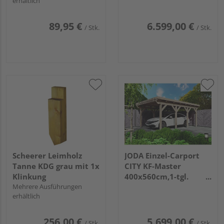
erhältlich
Flachdach,EPDM-Folie
89,95 €
6.599,00 €
/ Stk.
/ Stk.
Scheerer Leimholz
JODA Einzel-Carport
Tanne KDG grau mit 1x
CITY KF-Master
Klinkung
400x560cm,1-tgl.
Mehrere Ausführungen
Holzblende
erhältlich
Flachdach,EPDM-Folie
256,00 €
5.699,00 €
/ Stk.
/ Stk.