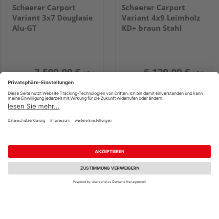
Scheerer Carport
Scheerer Carport
Variant 3x7 Douglasie
Variant 4x9 Leimholz
Alu-GT
KD+ braun Stahl
3.500,00 €
6.120,00 €
/ Stk.
/ Stk.
Scheerer Carport
Scheerer Leimholz-
Variant 6x7 KDG grau
Bogen 11x11cm