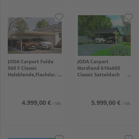
JODA Carport Fulda
JODA Carport
560 F Classic
Nordland 616x605
Holzblende,Flachdach
Classic Satteldach
EPDM-Folie
ohne Rinne ohne
Dacheindeckung
4.999,00 €
5.999,00 €
/ Stk.
/ Stk.