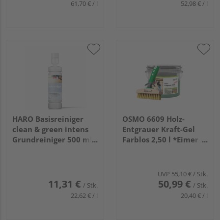
61,70 € / l
52,98 € / l
HARO Basisreiniger
OSMO 6609 Holz-
clean & green intens
Entgrauer Kraft-Gel
Grundreiniger 500 ml
Farblos 2,50 l *Eimer &
DE
Ter.-Reinigungsbürste*
UVP
55,10 €
/ Stk.
11,31 €
50,99 €
/ Stk.
/ Stk.
22,62 € / l
20,40 € / l