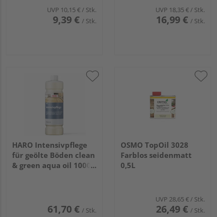
UVP
10,15 €
/ Stk.
UVP
18,35 €
/ Stk.
9,39 €
16,99 €
/ Stk.
/ Stk.
HARO Intensivpflege
OSMO TopOil 3028
für geölte Böden clean
Farblos seidenmatt
& green aqua oil 1000
0,5L
ml DE
UVP
28,65 €
/ Stk.
61,70 €
26,49 €
/ Stk.
/ Stk.