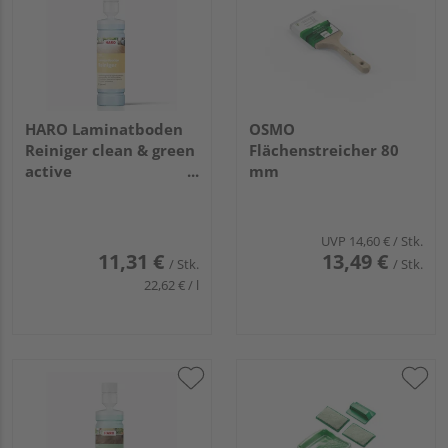
HARO Laminatboden
OSMO
Reiniger clean & green
Flächenstreicher 80
active
mm
Unterhaltsreiniger 500
ml DE
UVP
14,60 €
/ Stk.
11,31 €
13,49 €
/ Stk.
/ Stk.
22,62 € / l