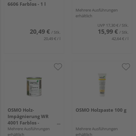
6606 Farblos - 1 l
Mehrere Ausführungen
erhältlich
UVP
17,30 €
/ Stk.
20,49 €
15,99 €
/ Stk.
/ Stk.
20,49 € / l
42,64 € / l
OSMO Holz-
OSMO Holzpaste 100 g
Impägnierung WR
4001 Farblos -
Kleingebinde
Mehrere Ausführungen
Mehrere Ausführungen
erhältlich
erhältlich