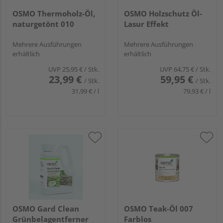
OSMO Thermoholz-Öl,
OSMO Holzschutz Öl-
naturgetönt 010
Lasur Effekt
Mehrere Ausführungen
Mehrere Ausführungen
erhältlich
erhältlich
UVP
25,95 €
/ Stk.
UVP
64,75 €
/ Stk.
23,99 €
59,95 €
/ Stk.
/ Stk.
31,99 € / l
79,93 € / l
OSMO Gard Clean
OSMO Teak-Öl 007
Grünbelagentferner
Farblos