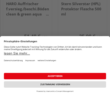
HARO Auffrischer
Stern Silverstar (HPL)
f.versieg./beschi.Böden
Protektor Flasche 500
clean & green aqua
ml
shield 1000 ml DE
51,40 €
25,90 €
/ Stk.
/ Stk.
51,40 € / l
51,80 € / l
ter Hürne Vollpflege
ter Hürne Elatex
Matt 750 ml
Universal