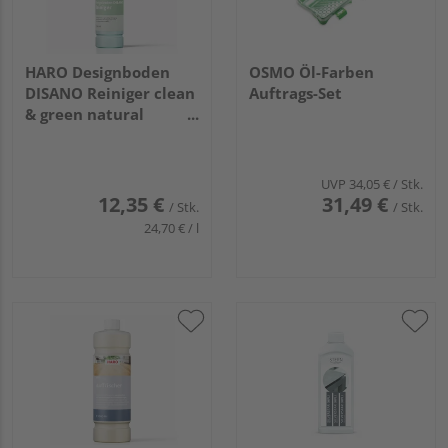
HARO Designboden
OSMO Öl-Farben
DISANO Reiniger clean
Auftrags-Set
& green natural
Wischpflege 500 ml DE
UVP
34,05 €
/ Stk.
12,35 €
31,49 €
/ Stk.
/ Stk.
24,70 € / l