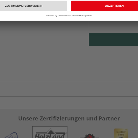
Beim Händler 
Auf Vorbestellun
vue.ads.priceMerch
Unsere Zertifizierungen und Partner