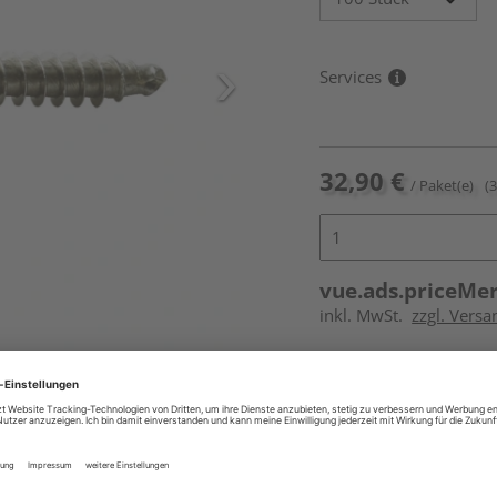
Services
32,90 €
/ Paket(e)
(
vue.ads.priceMe
inkl. MwSt.
zzgl. Versa
Online bestell
Auf Vorbestellun
vue.ads.priceMerch