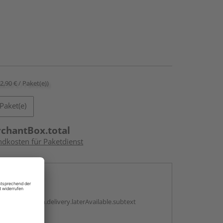
32,90 € / Paket(e))
Paket(e)
rchantBox.total
ndkosten für Paketdienst
en
g:
antBox.option.delivery.laterAvailable.subtext