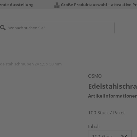
rende Ausstellung
Große Produktauswahl – attraktive Pr
delstahlschraube V2A 5,5 x 50 mm
OSMO
Edelstahlschr
Artikelinformatione
100 Stück / Paket
Inhalt