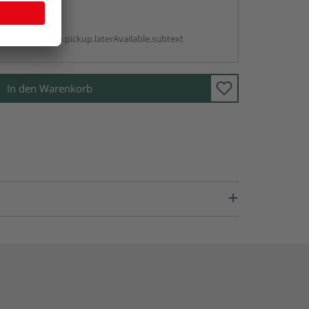
abholen
g:
antBox.option.pickup.laterAvailable.subtext
In den Warenkorb