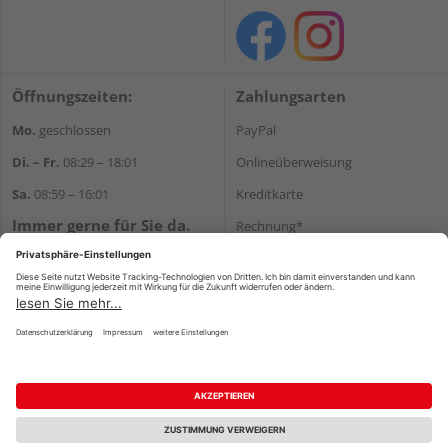
Öffnungszeiten:
Zahlungsarten
Mo.
geschlossen
PayPal
Di. – Fr.
08:29 – 18:01
Onlineüberweisung
Sa.
08:59 – 16:01
Kreditkarte
Immer gerne für Sie da.
Rechnung*
Tel.:
+49 911 648040
*Bonität vorausgesetzt
E-Mail:
kontakt@holzziller.de
Versand
Versandkosten
Impressum
AGB
Widerruf
Datenschutz
Reservierungsbedingungen
Vertrag widerrufen