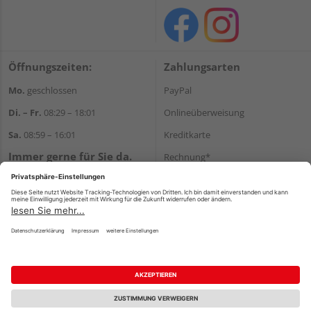
Öffnungszeiten:
Zahlungsarten
Mo.
geschlossen
PayPal
Di. – Fr.
08:29 – 18:01
Onlineüberweisung
Sa.
08:59 – 16:01
Kreditkarte
Immer gerne für Sie da.
Rechnung*
Tel.:
+49 911 648040
*Bonität vorausgesetzt
E-Mail:
kontakt@holzziller.de
Versand
Versandkosten
Impressum
AGB
Widerruf
Datenschutz
Reservierungsbedingungen
Vertrag widerrufen