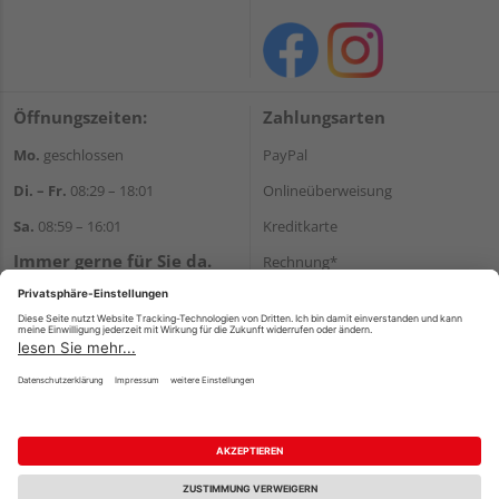
Öffnungszeiten:
Zahlungsarten
Mo.
geschlossen
PayPal
Di. – Fr.
08:29 – 18:01
Onlineüberweisung
Sa.
08:59 – 16:01
Kreditkarte
Immer gerne für Sie da.
Rechnung*
Tel.:
+49 911 648040
*Bonität vorausgesetzt
E-Mail:
kontakt@holzziller.de
Versand
Versandkosten
Impressum
AGB
Widerruf
Datenschutz
Reservierungsbedingungen
Vertrag widerrufen