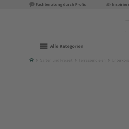
Fachberatung durch Profis
Inspirie
Alle Kategorien
Home
Garten und Freizeit
Terrassendielen
Unterkons