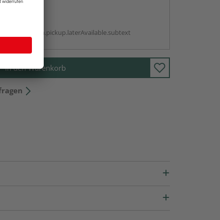
abholen
g:
antBox.option.pickup.laterAvailable.subtext
In den Warenkorb
fragen