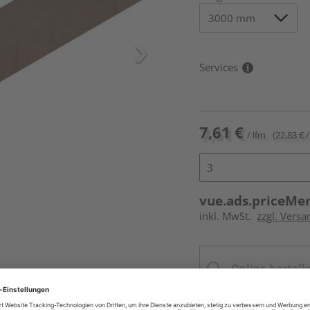
Services
7,61 €
/ lfm
(22,83 € /
vue.ads.priceMe
inkl. MwSt.
zzgl. Vers
Online bestell
Ihr Standort ist n