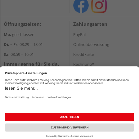
Öffnungszeiten:
Zahlungsarten
Mo.
geschlossen
PayPal
Di. – Fr.
08:29 – 18:01
Onlineüberweisung
Sa.
08:59 – 16:01
Kreditkarte
Immer gerne für Sie da.
Rechnung*
Tel.:
+49 911 648040
*Bonität vorausgesetzt
E-Mail:
kontakt@holzziller.de
Versand
Versandkosten
Impressum
AGB
Widerruf
Datenschutz
Reservierungsbedingungen
Vertrag widerrufen
©
HolzLand GmbH