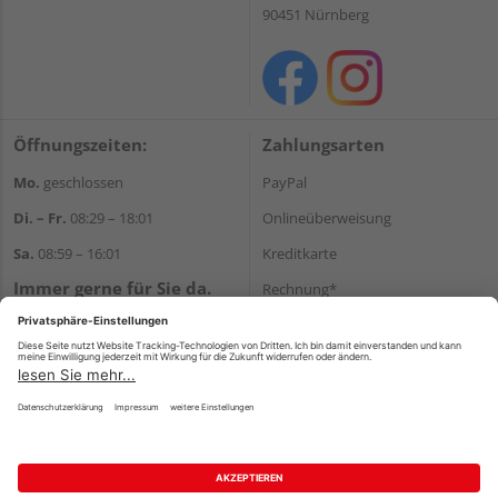
90451 Nürnberg
Öffnungszeiten:
Zahlungsarten
Mo.
geschlossen
PayPal
Di. – Fr.
08:29 – 18:01
Onlineüberweisung
Sa.
08:59 – 16:01
Kreditkarte
Immer gerne für Sie da.
Rechnung*
Tel.:
+49 911 648040
*Bonität vorausgesetzt
E-Mail:
kontakt@holzziller.de
Versand
Versandkosten
Impressum
AGB
Widerruf
Datenschutz