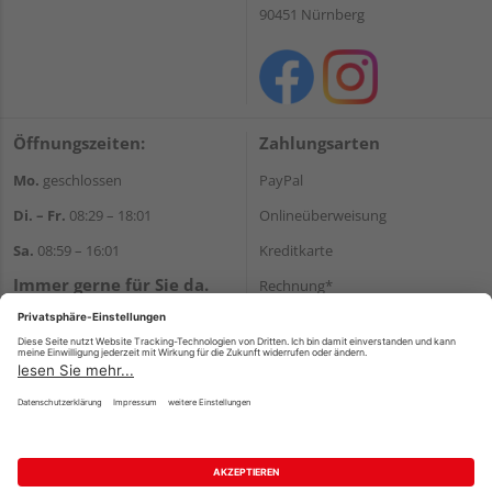
90451 Nürnberg
Öffnungszeiten:
Zahlungsarten
Mo.
geschlossen
PayPal
Di. – Fr.
08:29 – 18:01
Onlineüberweisung
Sa.
08:59 – 16:01
Kreditkarte
Immer gerne für Sie da.
Rechnung*
Tel.:
+49 911 648040
*Bonität vorausgesetzt
E-Mail:
kontakt@holzziller.de
Versand
Versandkosten
Impressum
AGB
Widerruf
Datenschutz