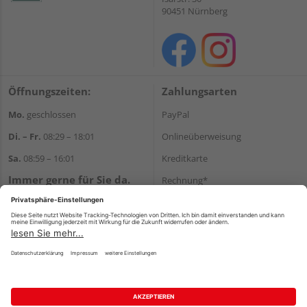
90451 Nürnberg
Öffnungszeiten:
Zahlungsarten
Mo.
geschlossen
PayPal
Di. – Fr.
08:29 – 18:01
Onlineüberweisung
Sa.
08:59 – 16:01
Kreditkarte
Immer gerne für Sie da.
Rechnung*
Tel.:
+49 911 648040
*Bonität vorausgesetzt
E-Mail:
kontakt@holzziller.de
Versand
Versandkosten
Impressum
AGB
Widerruf
Datenschutz