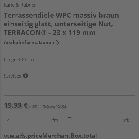
Karle & Rubner
Terrassendiele WPC massiv braun
einseitig glatt, unterseitige Nut,
TERRACON® - 23 x 119 mm
Artikelinformationen
Länge 400 cm
Services
19,99 €
/ lfm
(79,96 € / Stk.)
lfm
Stk.
vue.ads.priceMerchantBox.total