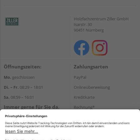
Holzfachzentrum Ziller GmbH
Isarstr. 30
90451 Nürnberg
Öffnungszeiten:
Zahlungsarten
Mo.
geschlossen
PayPal
Di. – Fr.
08:29 – 18:01
Onlineüberweisung
Sa.
08:59 – 16:01
Kreditkarte
Immer gerne für Sie da.
Rechnung*
Tel.:
+49 911 648040
*Bonität vorausgesetzt
E-Mail:
kontakt@holzziller.de
Versand
Versandkosten