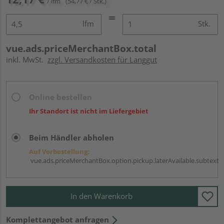
/ lfm
(54,77 € / Stk.)
lfm
Stk.
vue.ads.priceMerchantBox.total
inkl. MwSt.
zzgl. Versandkosten für Langgut
Online bestellen
Ihr Standort ist nicht im Liefergebiet
Beim Händler abholen
Auf Vorbestellung:
vue.ads.priceMerchantBox.option.pickup.laterAvailable.subtext
In den Warenkorb
Komplettangebot anfragen