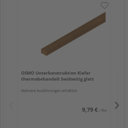
OS
sc
30 
OSMO Unterkonstruktion Kiefer
thermobehandelt beidseitig glatt
Mehrere Ausführungen erhältlich
9,79 €
/ lfm
Pas