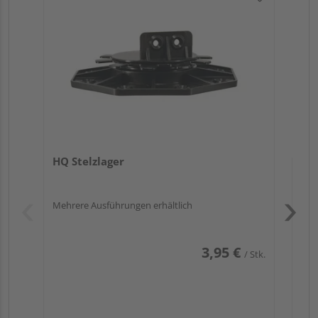
HQ
se
HQ Stelzlager
Mehrere Ausführungen erhältlich
3,95 €
/ Stk.