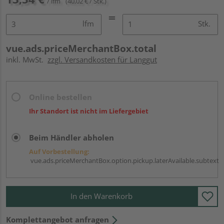
/ lfm
(40,02 € / Stk.)
lfm
Stk.
vue.ads.priceMerchantBox.total
inkl. MwSt.
zzgl. Versandkosten für Langgut
Online bestellen
Ihr Standort ist nicht im Liefergebiet
Beim Händler abholen
Auf Vorbestellung:
vue.ads.priceMerchantBox.option.pickup.laterAvailable.subtext
In den Warenkorb
Komplettangebot anfragen