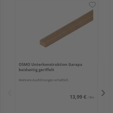
OS
bei
Meh
OSMO Unterkonstruktion Garapa
beidseitig geriffelt
Mehrere Ausführungen erhältlich
13,99 €
/ lfm
Pas