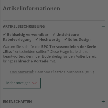
Artikelinformationen
ARTIKELBESCHREIBUNG
✔ Beidseitig verwendbar ✔ Unsichtbare
Kabelverlegung ✔ Hochwertig ✔ Edles Design
Warum Sie sich für die
BPC-Terrassendielen der Serie
„Risu“
entscheiden sollten? Diese Frage ist leicht zu
beantworten, denn der Bodenbelag für den Außenbereich
bringt
zahlreiche Vorteile
mit.
Das Material:
Bamboo Plastic Composite (BPC)
gilt als DIE Alternative zu WPC (Wood Plastic
Composite). Sie verbindet gekonnt
beste
Mehr anzeigen
Eigenschaften von natürlichen Bambusfasern
und widerstandsfähigem Kunststoff
. Weitere
Pluspunkte
sind…
EIGENSCHAFTEN
…hohe Stabilität