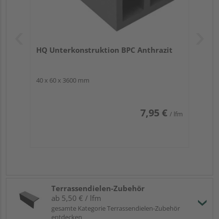
Hohlkammern)
…bei Zuschnitt Versiegelung der Kammern
bedenken!
…ausreichend Gefälle einplanen und geringeren
Unterkonstruktionsabstand beachten
HQ Unterkonstruktion BPC Anthrazit
40 x 60 x 3600 mm
Die Optik:
Die Terrassendiele „Risu“ überzeugt mit
ihrer
stilvollen, dunklen Farbgebung
sowie
7,95 €
/ lfm
unterschiedlich gestalteten
Oberflächenbeschaffenheiten
für…
…eine elegante Optik im Stile exklusiver Edelhölzer
…eine hervorragende Kombinierbarkeit mit Möbeln
& Dekorationen mittlerer Farbtöne
…eine zweiseitige Gestaltung: glatt / geriffelt
…eine beidseitige Verwendbarkeit ganz nach
Terrassendielen-Zubehör
persönlichem Gusto
ab 5,50 € / lfm
gesamte Kategorie Terrassendielen-Zubehör
entdecken