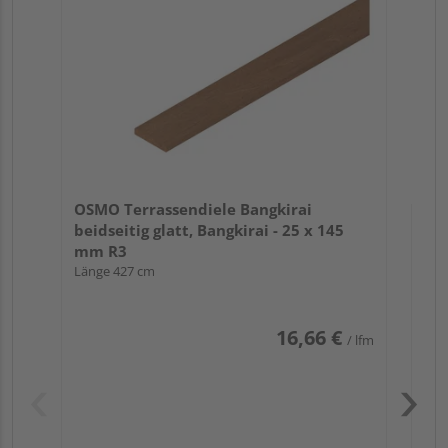
bei
mm
Län
OSMO Terrassendiele Bangkirai
beidseitig glatt, Bangkirai - 25 x 145
mm R3
Länge 427 cm
16,66 €
/ lfm
Pas