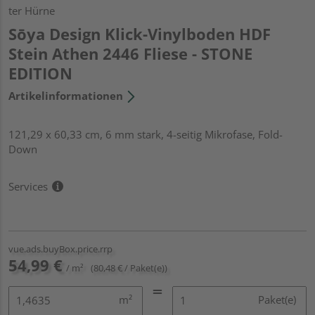
ter Hürne
Sōya Design Klick-Vinylboden HDF
Stein Athen 2446 Fliese - STONE
EDITION
Artikelinformationen
121,29 x 60,33 cm, 6 mm stark, 4-seitig Mikrofase, Fold-
Down
Services
vue.ads.buyBox.price.rrp
54,99 €
/ m²
(80,48 € / Paket(e))
m²
Paket(e)