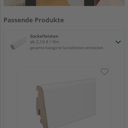
Passende Produkte
Sockelleisten
ab 2,10 € / lfm
gesamte Kategorie Sockelleisten entdecken
HA
wei