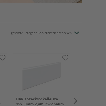
gesamte Kategorie Sockelleisten entdecken
HARO Stecksock
13,5x58mm 2,
weiß wasserfe
HARO Stecksockelleiste
k
15x50mm 2,4m PS-Schaum