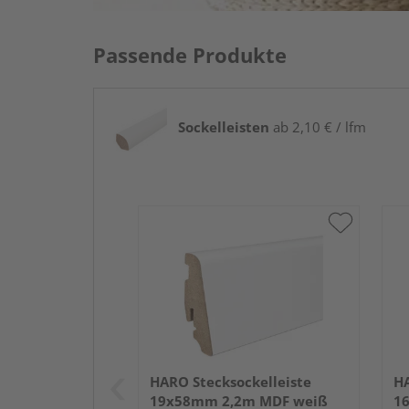
Passende Produkte
Sockelleisten
ab 2,10 € / lfm
HARO Stecksockelleiste
HA
19x58mm 2,2m MDF weiß
1