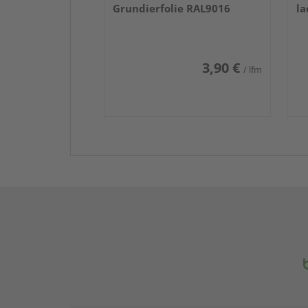
Grundierfolie RAL9016
la
3,90 €
/ lfm