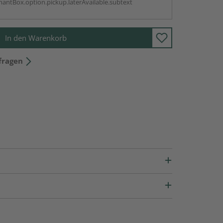
antBox.option.pickup.laterAvailable.subtext
In den Warenkorb
fragen