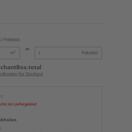
€ / Paket(e))
m²
Paket(e)
rchantBox.total
ndkosten für Stückgut
en
icht im Liefergebiet
abholen
g: