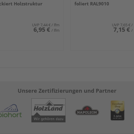
ckiert Holzstruktur
foliert RAL9010
UVP
7,44 €
/ lfm
UVP
7,65 €
/
6,95 €
7,15 €
/ lfm
/
Unsere Zertifizierungen und Partner