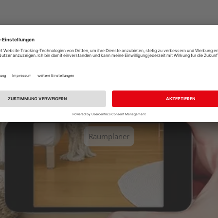
Sie einen unserer vordefinierten Räume aus und erhalten Sie ei
Raumplaner