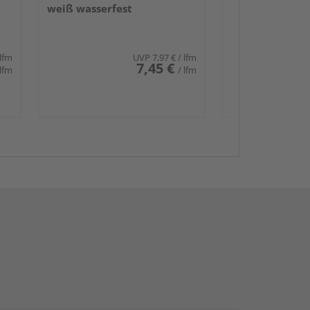
weiß wasserfest
 lfm
UVP
7,97 €
/ lfm
7,45 €
 lfm
/ lfm