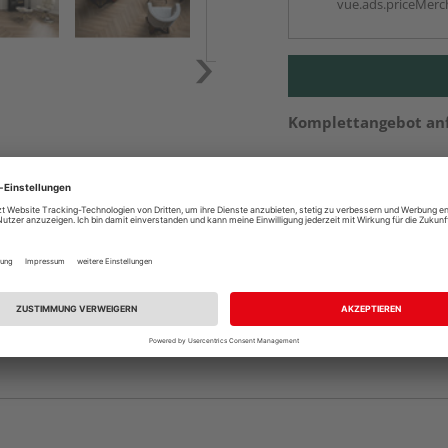
vue.ads.priceMerch
Komplettangebot an