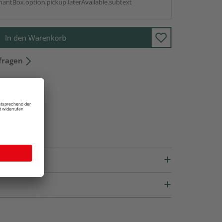
antBox.option.pickup.laterAvailable.subtext
In den Warenkorb
fragen