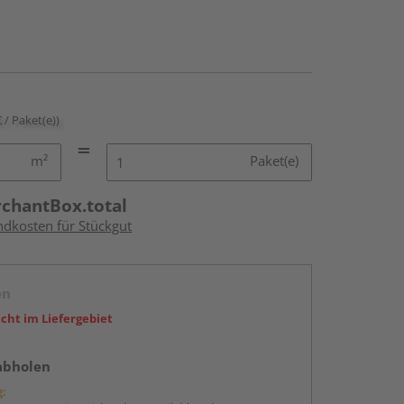
€ / Paket(e))
m²
Paket(e)
rchantBox.total
ndkosten für Stückgut
en
icht im Liefergebiet
abholen
g: