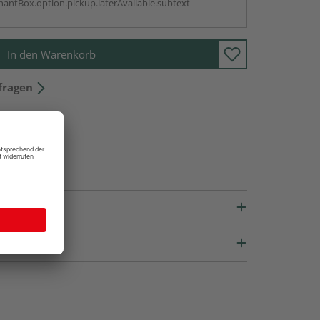
antBox.option.pickup.laterAvailable.subtext
In den Warenkorb
fragen