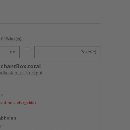
 € / Paket(e))
m²
Paket(e)
rchantBox.total
ndkosten für Stückgut
en
icht im Liefergebiet
abholen
g: