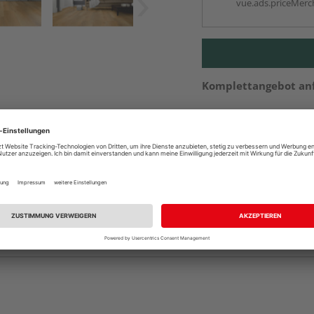
vue.ads.priceMerch
Komplettangebot an