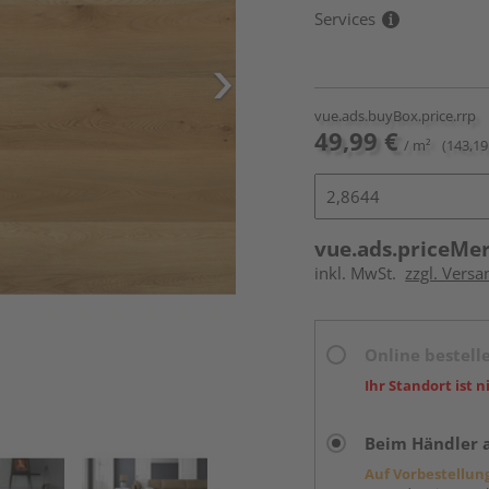
Services
vue.ads.buyBox.price.rrp
49,99 €
/ m²
(143,19
vue.ads.priceMe
inkl. MwSt.
zzgl. Versa
Online bestell
Ihr Standort ist n
Beim Händler 
Auf Vorbestellun