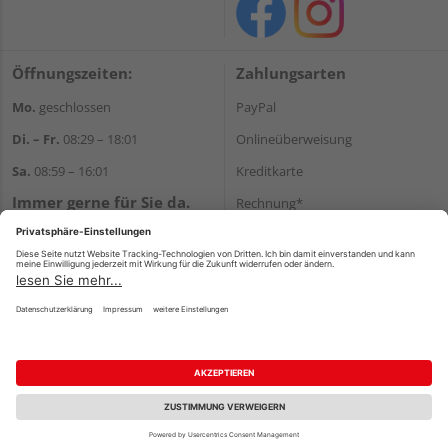
Öffnungszeiten:
Zahlungsarten
Mo.
geschlossen
PayPal
Di. – Fr.
08:29 – 18:01
Onlineüberweisung
Sa.
08:59 – 16:01
Kreditkarte
Immer gerne für Sie da.
Rechnung*
Tel.:
+49 911 648040
*Bonität vorausgesetzt
E-Mail:
kontakt@holzziller.de
Versand
Versandkosten
Impressum
AGB
Widerruf
Datenschutz
Reservierungsbedingungen
Vertrag widerrufen
©
HolzLand GmbH