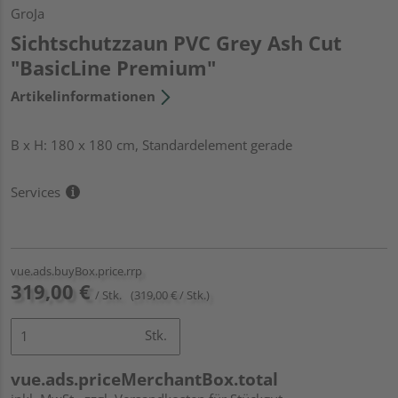
GroJa
Sichtschutzzaun PVC Grey Ash Cut
"BasicLine Premium"
Artikelinformationen
B x H: 180 x 180 cm, Standardelement gerade
Services
vue.ads.buyBox.price.rrp
319,00 €
/ Stk.
(319,00 € / Stk.)
Stk.
vue.ads.priceMerchantBox.total