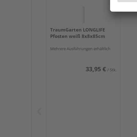
TraumGarten LONGLIFE
Pfosten weiß 8x8x85cm
Mehrere Ausführungen erhältlich
33,95 €
/ Stk.