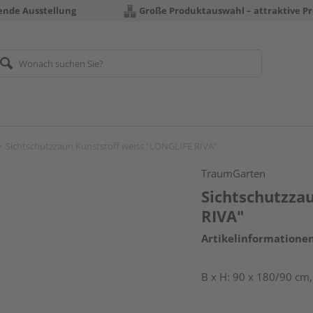
rende Ausstellung
Große Produktauswahl – attraktive Pr
Sichtschutzzaun Kunststoff weiss "LONGLIFE RIVA"
TraumGarten
Sichtschutzza
RIVA"
Artikelinformatione
B x H: 90 x 180/90 cm