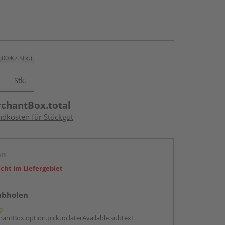
,00 € / Stk.)
Stk.
rchantBox.total
ndkosten für Stückgut
en
icht im Liefergebiet
abholen
g:
antBox.option.pickup.laterAvailable.subtext