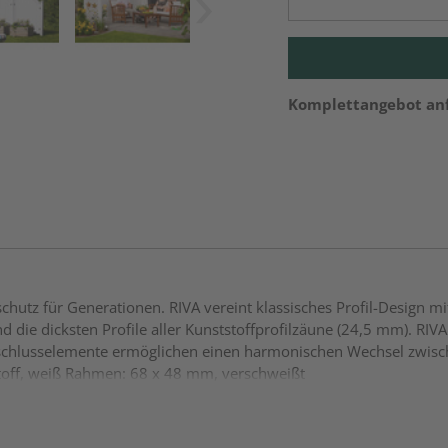
Komplettangebot an
utz für Generationen. RIVA vereint klassisches Profil-Design m
 die dicksten Profile aller Kunststoffprofilzäune (24,5 mm). RIVA 
Anschlusselemente ermöglichen einen harmonischen Wechsel zw
off, weiß Rahmen: 68 x 48 mm, verschweißt