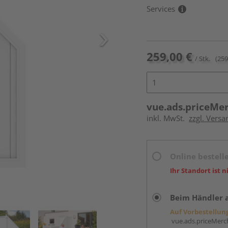
Services
259,00 €
/ Stk.
(259
vue.ads.priceMe
inkl. MwSt.
zzgl. Versa
Online bestell
Ihr Standort ist n
Beim Händler 
Auf Vorbestellun
vue.ads.priceMerch