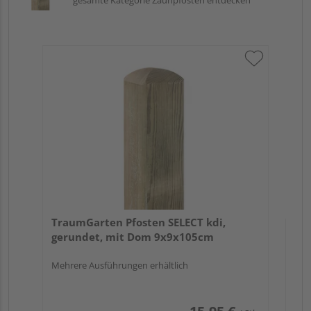
Tr
zu
7x
TraumGarten Pfosten SELECT kdi,
gerundet, mit Dom 9x9x105cm
Mehrere Ausführungen erhältlich