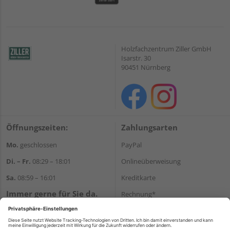
Holzfachzentrum Ziller GmbH
Isarstr. 30
90451 Nürnberg
Öffnungszeiten:
Zahlungsarten
Mo.
geschlossen
PayPal
Di. – Fr.
08:29 – 18:01
Onlineüberweisung
Sa.
08:59 – 16:01
Kreditkarte
Immer gerne für Sie da.
Rechnung*
Tel.:
+49 911 648040
*Bonität vorausgesetzt
E-Mail:
kontakt@holzziller.de
Versand