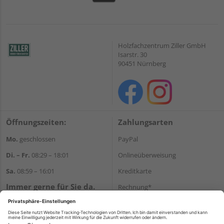
Holzfachzentrum Ziller GmbH
Isarstr. 30
90451 Nürnberg
Öffnungszeiten:
Zahlungsarten
Mo.
geschlossen
PayPal
Di. – Fr.
08:29 – 18:01
Onlineüberweisung
Sa.
08:59 – 16:01
Kreditkarte
Immer gerne für Sie da.
Rechnung*
Tel.:
+49 911 648040
*Bonität vorausgesetzt
E-Mail:
kontakt@holzziller.de
Versand