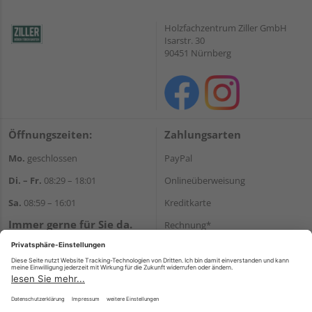
Holzfachzentrum Ziller GmbH
Isarstr. 30
90451 Nürnberg
Öffnungszeiten:
Zahlungsarten
Mo.
geschlossen
PayPal
Di. – Fr.
08:29 – 18:01
Onlineüberweisung
Sa.
08:59 – 16:01
Kreditkarte
Immer gerne für Sie da.
Rechnung*
Tel.:
+49 911 648040
*Bonität vorausgesetzt
E-Mail:
kontakt@holzziller.de
Versand
Versandkosten