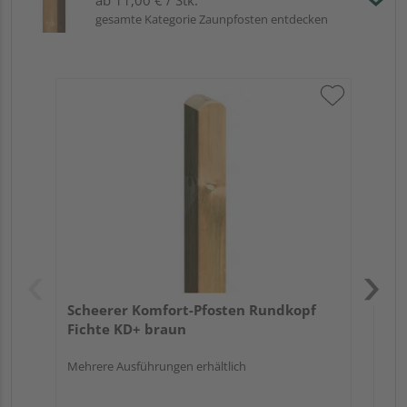
gesamte Kategorie Zaunpfosten entdecken
Sc
gef
Meh
Scheerer Komfort-Pfosten Rundkopf
Fichte KD+ braun
Mehrere Ausführungen erhältlich