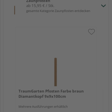
Zaunpfosten
ab 15,95 € / Stk.
gesamte Kategorie Zaunpfosten entdecken
Tr
zu
7x
TraumGarten Pfosten Farbe braun
Diamantkopf 9x9x100cm
Mehrere Ausführungen erhältlich