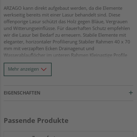
ARZAGO kann direkt aufgebaut werden, da die Elemente
werkseitig bereits mit einer Lasur behandelt sind. Diese
offenporige Lasur schützt das Holz gegen Bläue, Vergrauen
und Witterungseinflüsse. Für dauerhaften Schutz empfehlen
wir die Lasur bei Bedarf zu erneuern. Stabile Elemente mit
eleganter, horizontaler Profilierung Stabiler Rahmen 40 x 70
mm mit verzapften Ecken Drainagenut und
Wasserablauflöcher im unteren Rahmen Kleinastige Profile
21 x 122 mm mit Riffel-Hobelung Gitter mit Leisten 10 x 40
mm und einer Maschenweite von 60 x 60 mm Alle
Mehr anzeigen
Verbindungen aus Edelstahl
EIGENSCHAFTEN
Passende Produkte