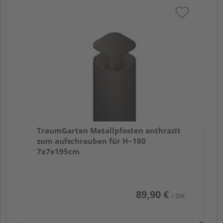
Tr
EX
Meh
TraumGarten Metallpfosten anthrazit
zum aufschrauben für H~180
7x7x195cm
89,90 €
/ Stk.