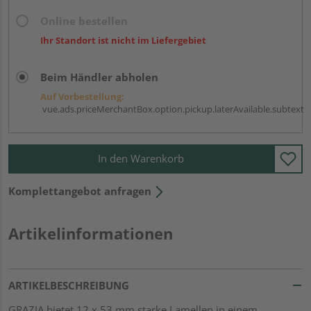
Online bestellen
Ihr Standort ist nicht im Liefergebiet
Beim Händler abholen
Auf Vorbestellung:
vue.ads.priceMerchantBox.option.pickup.laterAvailable.subtext
In den Warenkorb
Komplettangebot anfragen
Artikelinformationen
ARTIKELBESCHREIBUNG
GRAZIA bietet 12 x 53 mm starke Lamellen in einem