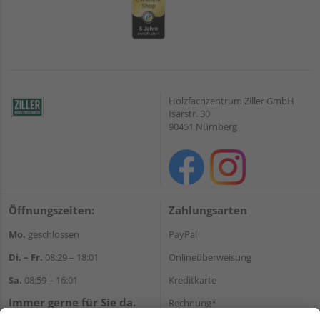
Holzfachzentrum Ziller GmbH
Isarstr. 30
90451 Nürnberg
Öffnungszeiten:
Zahlungsarten
Mo.
geschlossen
PayPal
Di. – Fr.
08:29 – 18:01
Onlineüberweisung
Sa.
08:59 – 16:01
Kreditkarte
Immer gerne für Sie da.
Rechnung*
Tel.:
+49 911 648040