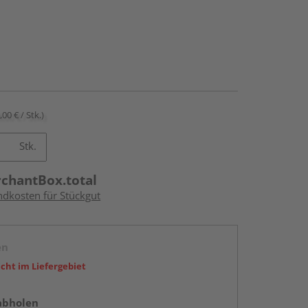
,00 € / Stk.)
Stk.
rchantBox.total
ndkosten für Stückgut
en
icht im Liefergebiet
abholen