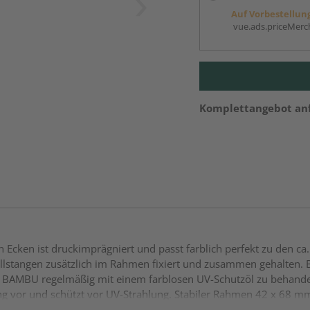
Auf Vorbestellun
vue.ads.priceMerch
Komplettangebot an
 Ecken ist druckimprägniert und passt farblich perfekt zu den 
llstangen zusätzlich im Rahmen fixiert und zusammen gehalten
n BAMBU regelmäßig mit einem farblosen UV-Schutzöl zu behande
g vor und schützt vor UV-Strahlung. Stabiler Rahmen 42 x 68 mm
er im unteren Rahmen Füllung aus ca. 20 mm starken Bambusstäbe