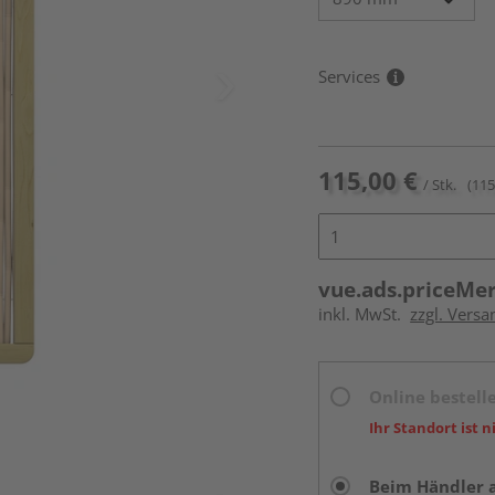
Services
115,00 €
/ Stk.
(115
vue.ads.priceMe
inkl. MwSt.
zzgl. Versa
Online bestell
Ihr Standort ist n
Beim Händler 