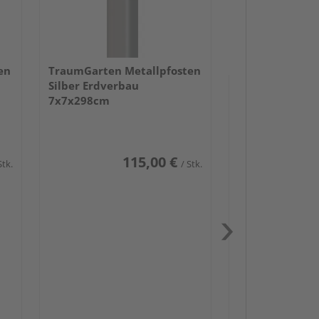
en
TraumGarten Metallpfosten
Silber Erdverbau
7x7x298cm
115,00 €
Stk.
/ Stk.
Passendes Zube
Schwerlast