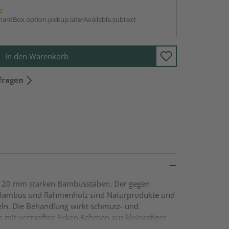
g:
antBox.option.pickup.laterAvailable.subtext
In den Warenkorb
fragen
ca. 20 mm starken Bambusstäben. Der gegen
. Bambus und Rahmenholz sind Naturprodukte und
ln. Die Behandlung wirkt schmutz- und
 mit verzapften Ecken Rahmen aus kleinastiger
n Fixiert mit 3 Edelstahlstangen