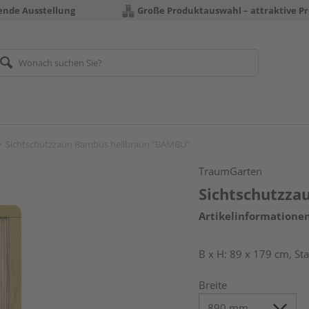
rende Ausstellung
Große Produktauswahl – attraktive Pr
Sichtschutzzaun Bambus hellbraun "BAMBU"
TraumGarten
Sichtschutzz
Artikelinformatione
B x H: 89 x 179 cm, S
Breite