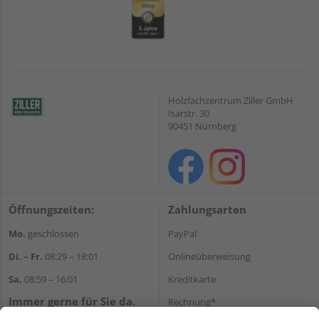
Holzfachzentrum Ziller GmbH
Isarstr. 30
90451 Nürnberg
Öffnungszeiten:
Zahlungsarten
Mo.
geschlossen
PayPal
Di. – Fr.
08:29 – 18:01
Onlineüberweisung
Sa.
08:59 – 16:01
Kreditkarte
Immer gerne für Sie da.
Rechnung*
Tel.:
+49 911 648040