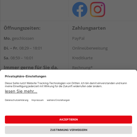
Öffnungszeiten:
Zahlungsarten
Mo.
geschlossen
PayPal
Di. – Fr.
08:29 – 18:01
Onlineüberweisung
Sa.
08:59 – 16:01
Kreditkarte
Immer gerne für Sie da.
Rechnung*
Tel.:
+49 911 648040
*Bonität vorausgesetzt
E-Mail:
kontakt@holzziller.de
Versand
Versandkosten
Impressum
AGB
Widerruf
Datenschutz
Reservierungsbedingungen
Vertrag widerrufen