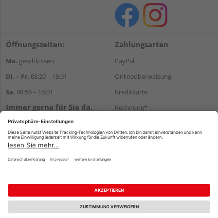
Öffnungszeiten:
Zahlungsarten
Mo.
geschlossen
PayPal
Di. – Fr.
08:29 – 18:01
Onlineüberweisung
Sa.
08:59 – 16:01
Kreditkarte
Immer gerne für Sie da.
Rechnung*
Tel.:
+49 911 648040
*Bonität vorausgesetzt
E-Mail:
kontakt@holzziller.de
Versand
Versandkosten
Impressum
AGB
Widerruf
Datenschutz
Reservierungsbedingungen
Vertrag widerrufen