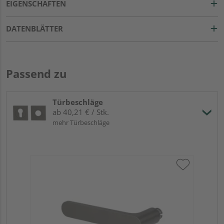
EIGENSCHAFTEN
DATENBLÄTTER
Passend zu
Türbeschläge
ab 40,21 € / Stk.
mehr Türbeschläge
Gr
eck