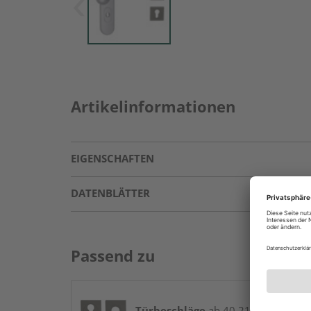
Artikelinformationen
EIGENSCHAFTEN
DATENBLÄTTER
Passend zu
Türbeschläge
ab 40,21 € / Stk.