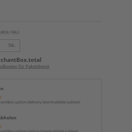
,90 € / Stk.)
Stk.
rchantBox.total
ndkosten für Paketdienst
en
g:
antBox.option.delivery.laterAvailable.subtext
abholen
g:
antBox.option.pickup.laterAvailable.subtext