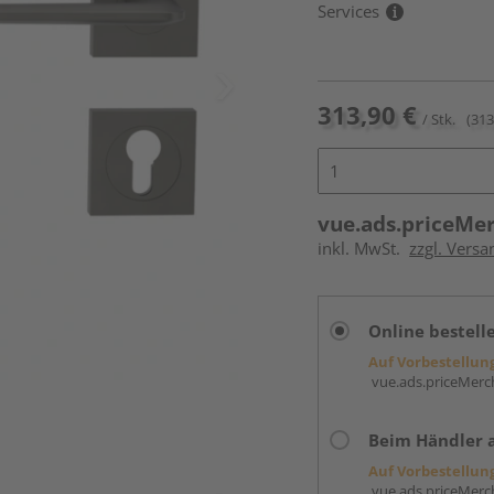
Services
313,90 €
/ Stk.
(313
vue.ads.priceMe
inkl. MwSt.
zzgl. Versa
Online bestell
Auf Vorbestellun
vue.ads.priceMerch
Beim Händler 
Auf Vorbestellun
vue.ads.priceMerch