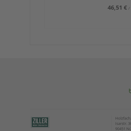
46,51 €
/
Holzfach
Isarstr. 3
90451 N