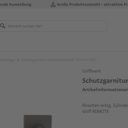
rende Ausstellung
Große Produktauswahl – attraktive Pr
eschläge
Schutzgarnitur (Schild/Rosette) "TITANO 882"
Griffwerk
Schutzgarnitur
Artikelinformatione
Rosetten eckig, Zylind
Griff REMOTE