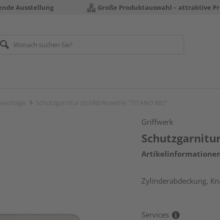
rende Ausstellung
Große Produktauswahl – attraktive Pr
eschläge
Schutzgarnitur (Schild/Rosette) "TITANO 882"
Griffwerk
Schutzgarnitur
Artikelinformatione
Zylinderabdeckung, Kna
Services