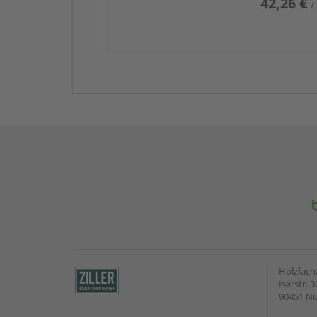
42,26 €
/
Holzfach
Isarstr. 3
90451 N