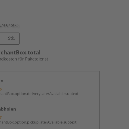
,74 € / Stk.)
Stk.
rchantBox.total
ndkosten für Paketdienst
en
g:
antBox.option.delivery.laterAvailable.subtext
abholen
g:
antBox.option.pickup.laterAvailable.subtext