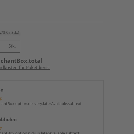
,73 € / Stk.)
Stk.
rchantBox.total
ndkosten für Paketdienst
en
g:
antBox.option.delivery.laterAvailable.subtext
abholen
g:
antBox.option.pickup.laterAvailable.subtext