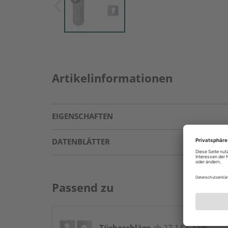
Artikelinformationen
EIGENSCHAFTEN
DATENBLÄTTER
Passend zu
Türbeschläge
ab 27,14 € / Stk.