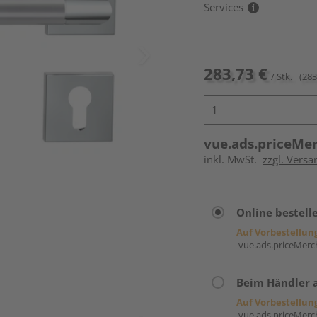
Services
283,73 €
/ Stk.
(283
vue.ads.priceMe
inkl. MwSt.
zzgl. Versa
Online bestell
Auf Vorbestellun
vue.ads.priceMerch
Beim Händler 
Auf Vorbestellun
vue.ads.priceMerch