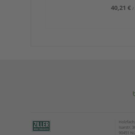
40,21 €
/
Holzfach
Isarstr. 3
90451 N