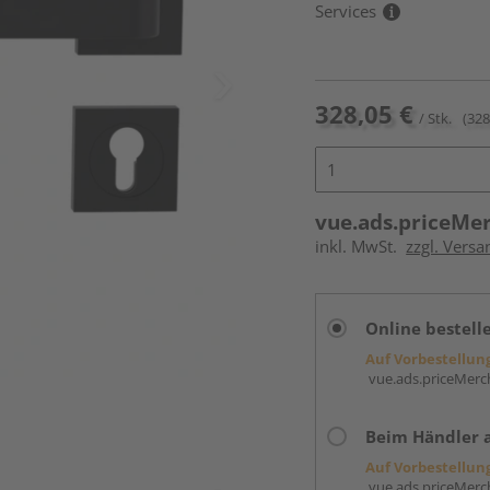
Services
328,05 €
/ Stk.
(328
vue.ads.priceMe
inkl. MwSt.
zzgl. Versa
Online bestell
Auf Vorbestellun
vue.ads.priceMerch
Beim Händler 
Auf Vorbestellun
vue.ads.priceMerch