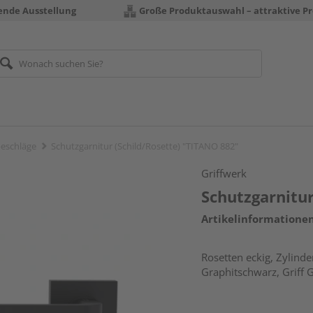
rende Ausstellung
Große Produktauswahl – attraktive Pr
eschläge
Schutzgarnitur (Schild/Rosette) "TITANO 882"
Griffwerk
Schutzgarnitur
Artikelinformatione
Rosetten eckig, Zylinde
Graphitschwarz, Griff