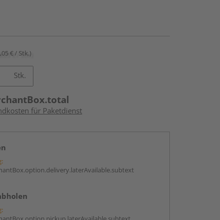
,05 € / Stk.)
Stk.
rchantBox.total
ndkosten für Paketdienst
en
g:
antBox.option.delivery.laterAvailable.subtext
abholen
g:
antBox.option.pickup.laterAvailable.subtext