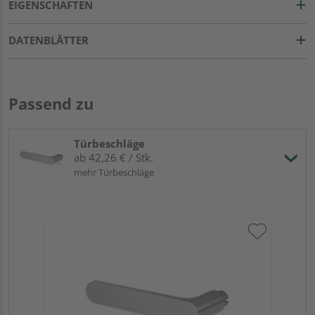
EIGENSCHAFTEN
DATENBLÄTTER
Passend zu
Türbeschläge
ab 42,26 € / Stk.
mehr Türbeschläge
Gr
TI
Zy
Ede