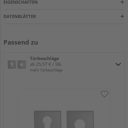
EIGENSCHAFTEN
DATENBLÄTTER
Passend zu
Türbeschläge
ab 25,57 € / Stk.
mehr Türbeschläge
Gr
TI
Zy
Ede