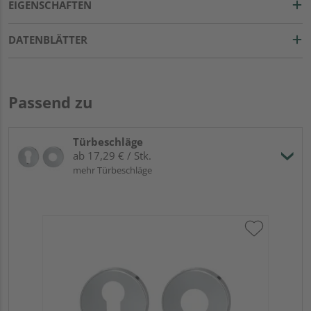
EIGENSCHAFTEN
DATENBLÄTTER
Passend zu
Türbeschläge
ab 17,29 € / Stk.
mehr Türbeschläge
Gr
TI
Zy
Ede