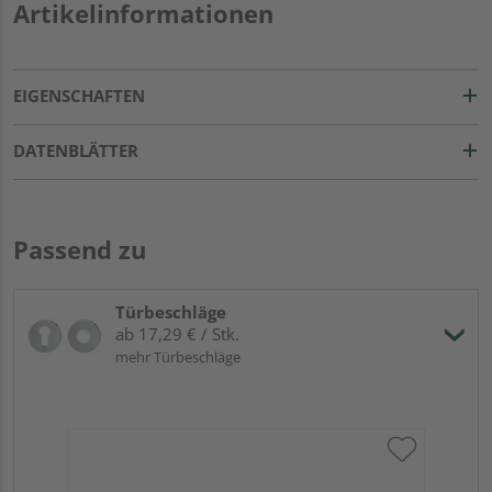
Artikelinformationen
EIGENSCHAFTEN
DATENBLÄTTER
Passend zu
Türbeschläge
ab 17,29 € / Stk.
mehr Türbeschläge
Gr
run