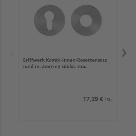
Zy
Ede
Griffwerk Kombi-Innen-Rosettensatz
rund m. Zierring Edelst. ma.
17,29 €
/ Stk.