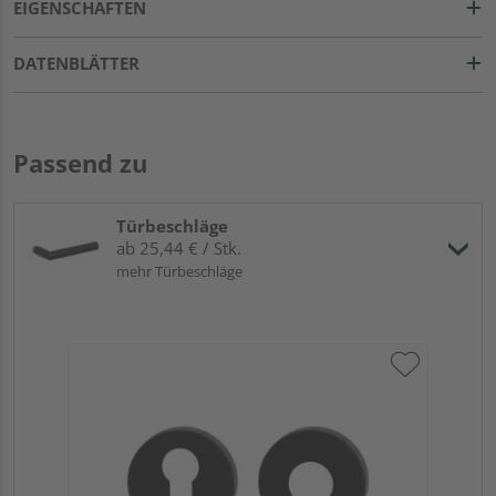
EIGENSCHAFTEN
DATENBLÄTTER
Passend zu
Türbeschläge
ab 25,44 € / Stk.
mehr Türbeschläge
Gr
TI
Zy
Ede