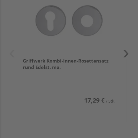
Zy
Ede
Griffwerk Kombi-Innen-Rosettensatz
rund Edelst. ma.
17,29 €
/ Stk.