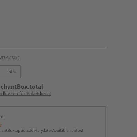
,53 € / Stk.)
Stk.
rchantBox.total
ndkosten für Paketdienst
en
g:
antBox.option.delivery.laterAvailable.subtext