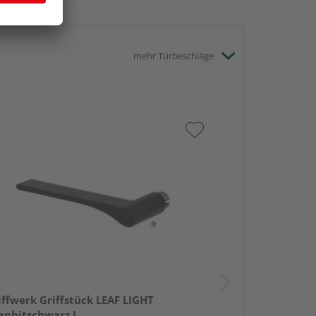
mehr Türbeschläge
iffwerk Griffstück LEAF LIGHT
aphitschwarz L