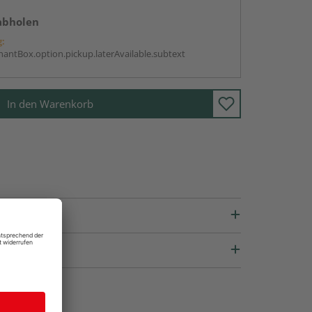
abholen
g:
antBox.option.pickup.laterAvailable.subtext
In den Warenkorb