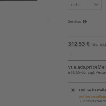
Services
312,53 €
/ Stk.
(312
vue.ads.priceMe
inkl. MwSt.
zzgl. Versa
Online bestell
Auf Vorbestellun
vue.ads.priceMerch