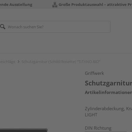
rende Ausstellung
Große Produktauswahl – attraktive Pr
eschläge
Schutzgarnitur (Schild/Rosette) "TITANO 882"
Griffwerk
Schutzgarnitur
Artikelinformatione
Zylinderabdeckung, Kna
LIGHT
DIN Richtung