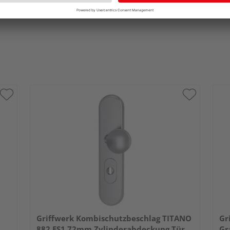
Griffwerk Kombischutzbeschlag TITANO
Gr
882 ES1 72mm Zylinderabdeckung Tür
Gr