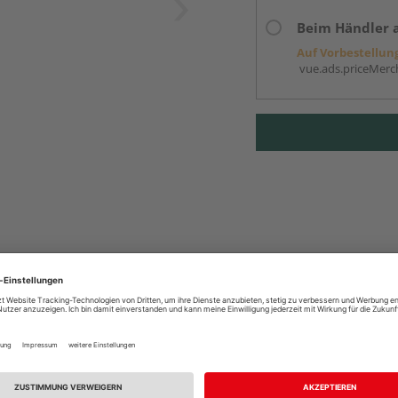
Beim Händler 
Auf Vorbestellun
vue.ads.priceMerch