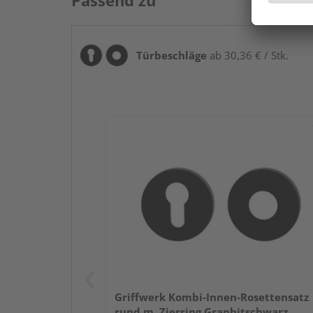
Passend zu
Türbeschläge
ab 30,36 € / Stk.
Griffwerk Kombi-Innen-Rosettensatz
rund m. Zierring Graphitschwarz